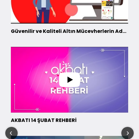
Güvenilir ve Kaliteli Altın Mücevherlerin Adresi #bilezikci #bilezikcicom #altın #mücevher #bilezik
AKBATI 14 ŞUBAT REHBERİ