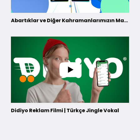
Abartıklar ve Diğer Kahramanlarımızın Maceralarını Keşfetmek İçin Okuvaryum'u İndirin!
Didiyo Reklam Filmi | Türkçe Jingle Vokal