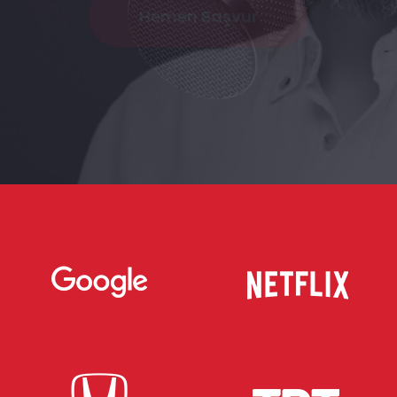
Demo Dinle
Hemen Başvur
Ses
Bankası
Türkiye'nin en meşhur seslerinden hizmet almak
ister misiniz?
Hemen ses bankasını ziyaret edin, projenize uygun