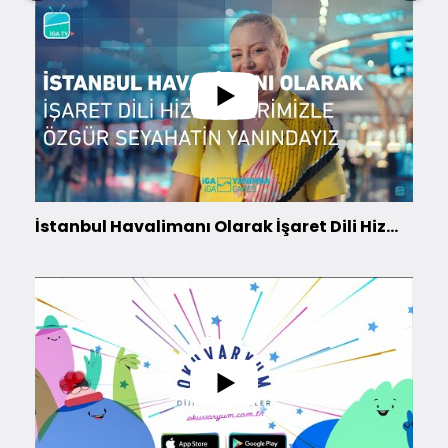
İstanbul Havalimanı Olarak İşaret Dili Hizmetlerimizle Özgür Seyahatin Yanındayız